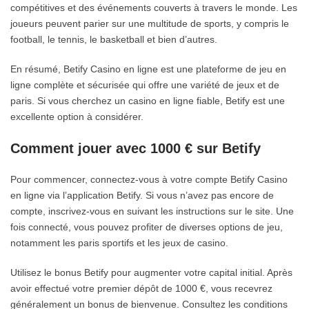
compétitives et des événements couverts à travers le monde. Les
joueurs peuvent parier sur une multitude de sports, y compris le
football, le tennis, le basketball et bien d’autres.
En résumé, Betify Casino en ligne est une plateforme de jeu en
ligne complète et sécurisée qui offre une variété de jeux et de
paris. Si vous cherchez un casino en ligne fiable, Betify est une
excellente option à considérer.
Comment jouer avec 1000 € sur Betify
Pour commencer, connectez-vous à votre compte Betify Casino
en ligne via l’application Betify. Si vous n’avez pas encore de
compte, inscrivez-vous en suivant les instructions sur le site. Une
fois connecté, vous pouvez profiter de diverses options de jeu,
notamment les paris sportifs et les jeux de casino.
Utilisez le bonus Betify pour augmenter votre capital initial. Après
avoir effectué votre premier dépôt de 1000 €, vous recevrez
généralement un bonus de bienvenue. Consultez les conditions