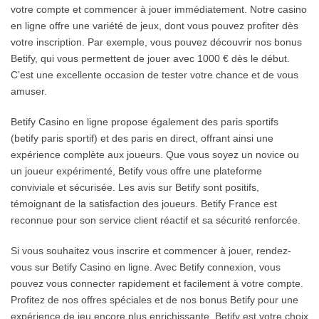
votre compte et commencer à jouer immédiatement. Notre casino
en ligne offre une variété de jeux, dont vous pouvez profiter dès
votre inscription. Par exemple, vous pouvez découvrir nos bonus
Betify, qui vous permettent de jouer avec 1000 € dès le début.
C’est une excellente occasion de tester votre chance et de vous
amuser.
Betify Casino en ligne propose également des paris sportifs
(betify paris sportif) et des paris en direct, offrant ainsi une
expérience complète aux joueurs. Que vous soyez un novice ou
un joueur expérimenté, Betify vous offre une plateforme
conviviale et sécurisée. Les avis sur Betify sont positifs,
témoignant de la satisfaction des joueurs. Betify France est
reconnue pour son service client réactif et sa sécurité renforcée.
Si vous souhaitez vous inscrire et commencer à jouer, rendez-
vous sur Betify Casino en ligne. Avec Betify connexion, vous
pouvez vous connecter rapidement et facilement à votre compte.
Profitez de nos offres spéciales et de nos bonus Betify pour une
expérience de jeu encore plus enrichissante. Betify est votre choix