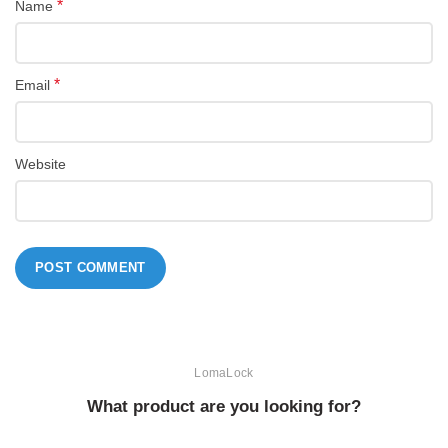
*
Name
*
Email
Website
LomaLock
What product are you looking for?