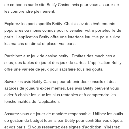
de ce bonus sur le site Betify Casino avis pour vous assurer de
les comprendre pleinement.
Explorez les paris sportifs Betify. Choisissez des événements
populaires ou moins connus pour diversifier votre portefeuille de
paris. L’application Betify offre une interface intuitive pour suivre
les matchs en direct et placer vos paris.
Participez aux jeux de
casino betify
. Profitez des machines à
sous, des tables de jeu et des jeux de cartes. L’application Betify
offre une variété de jeux pour satisfaire tous les goûts.
Suivez les avis Betify Casino pour obtenir des conseils et des
astuces de joueurs expérimentés. Les avis Betify peuvent vous
aider à choisir les jeux les plus rentables et à comprendre les
fonctionnalités de l’application.
Assurez-vous de jouer de manière responsable. Utilisez les outils
de gestion de budget fournis par Betify pour contrôler vos dépôts
et vos paris. Si vous ressentez des signes d’addiction, n’hésitez