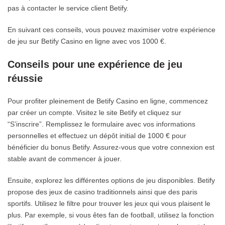
pas à contacter le service client Betify.
En suivant ces conseils, vous pouvez maximiser votre expérience
de jeu sur Betify Casino en ligne avec vos 1000 €.
Conseils pour une expérience de jeu
réussie
Pour profiter pleinement de Betify Casino en ligne, commencez
par créer un compte. Visitez le site Betify et cliquez sur
“S’inscrire”. Remplissez le formulaire avec vos informations
personnelles et effectuez un dépôt initial de 1000 € pour
bénéficier du bonus Betify. Assurez-vous que votre connexion est
stable avant de commencer à jouer.
Ensuite, explorez les différentes options de jeu disponibles. Betify
propose des jeux de casino traditionnels ainsi que des paris
sportifs. Utilisez le filtre pour trouver les jeux qui vous plaisent le
plus. Par exemple, si vous êtes fan de football, utilisez la fonction