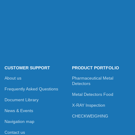
CUSTOMER SUPPORT
PRODUCT PORTFOLIO
About us
Pharmaceutical Metal
Detectors
Frequently Asked Questions
Metal Detectors Food
Document Library
X-RAY Inspection
News & Events
CHECKWEIGHING
Navigation map
Contact us