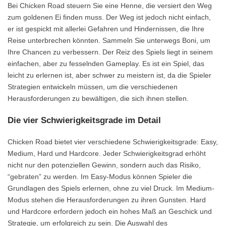
Bei Chicken Road steuern Sie eine Henne, die versiert den Weg
zum goldenen Ei finden muss. Der Weg ist jedoch nicht einfach,
er ist gespickt mit allerlei Gefahren und Hindernissen, die Ihre
Reise unterbrechen könnten. Sammeln Sie unterwegs Boni, um
Ihre Chancen zu verbessern. Der Reiz des Spiels liegt in seinem
einfachen, aber zu fesselnden Gameplay. Es ist ein Spiel, das
leicht zu erlernen ist, aber schwer zu meistern ist, da die Spieler
Strategien entwickeln müssen, um die verschiedenen
Herausforderungen zu bewältigen, die sich ihnen stellen.
Die vier Schwierigkeitsgrade im Detail
Chicken Road bietet vier verschiedene Schwierigkeitsgrade: Easy,
Medium, Hard und Hardcore. Jeder Schwierigkeitsgrad erhöht
nicht nur den potenziellen Gewinn, sondern auch das Risiko,
“gebraten” zu werden. Im Easy-Modus können Spieler die
Grundlagen des Spiels erlernen, ohne zu viel Druck. Im Medium-
Modus stehen die Herausforderungen zu ihren Gunsten. Hard
und Hardcore erfordern jedoch ein hohes Maß an Geschick und
Strategie, um erfolgreich zu sein. Die Auswahl des