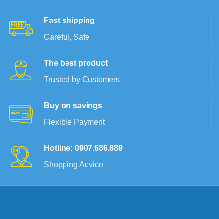
Fast shipping
Careful, Safe
The best product
Trusted by Customers
Buy on savings
Flexible Payment
Hotline: 0907.686.889
Shopping Advice