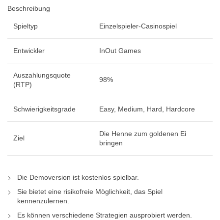
Beschreibung
Spieltyp
Einzelspieler-Casinospiel
Entwickler
InOut Games
Auszahlungsquote
98%
(RTP)
Schwierigkeitsgrade
Easy, Medium, Hard, Hardcore
Die Henne zum goldenen Ei
Ziel
bringen
Die Demoversion ist kostenlos spielbar.
Sie bietet eine risikofreie Möglichkeit, das Spiel
kennenzulernen.
Es können verschiedene Strategien ausprobiert werden.