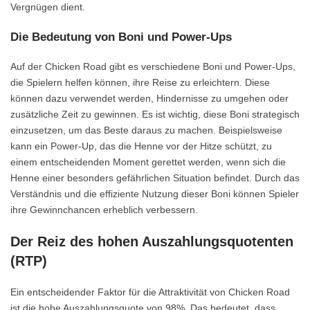
Vergnügen dient.
Die Bedeutung von Boni und Power-Ups
Auf der Chicken Road gibt es verschiedene Boni und Power-Ups,
die Spielern helfen können, ihre Reise zu erleichtern. Diese
können dazu verwendet werden, Hindernisse zu umgehen oder
zusätzliche Zeit zu gewinnen. Es ist wichtig, diese Boni strategisch
einzusetzen, um das Beste daraus zu machen. Beispielsweise
kann ein Power-Up, das die Henne vor der Hitze schützt, zu
einem entscheidenden Moment gerettet werden, wenn sich die
Henne einer besonders gefährlichen Situation befindet. Durch das
Verständnis und die effiziente Nutzung dieser Boni können Spieler
ihre Gewinnchancen erheblich verbessern.
Der Reiz des hohen Auszahlungsquotenten
(RTP)
Ein entscheidender Faktor für die Attraktivität von Chicken Road
ist die hohe Auszahlungsquote von 98%. Das bedeutet, dass