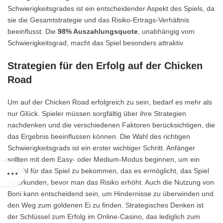
Schwierigkeitsgrades ist ein entscheidender Aspekt des Spiels, da
sie die Gesamtstrategie und das Risiko-Ertrags-Verhältnis
beeinflusst. Die
98% Auszahlungsquote
, unabhängig vom
Schwierigkeitsgrad, macht das Spiel besonders attraktiv.
Strategien für den Erfolg auf der Chicken
Road
Um auf der Chicken Road erfolgreich zu sein, bedarf es mehr als
nur Glück. Spieler müssen sorgfältig über ihre Strategien
nachdenken und die verschiedenen Faktoren berücksichtigen, die
das Ergebnis beeinflussen können. Die Wahl des richtigen
Schwierigkeitsgrads ist ein erster wichtiger Schritt. Anfänger
sollten mit dem Easy- oder Medium-Modus beginnen, um ein
Gefühl für das Spiel zu bekommen, das es ermöglicht, das Spiel
zu erkunden, bevor man das Risiko erhöht. Auch die Nutzung von
Boni kann entscheidend sein, um Hindernisse zu überwinden und
den Weg zum goldenen Ei zu finden. Strategisches Denken ist
der Schlüssel zum Erfolg im Online-Casino, das lediglich zum