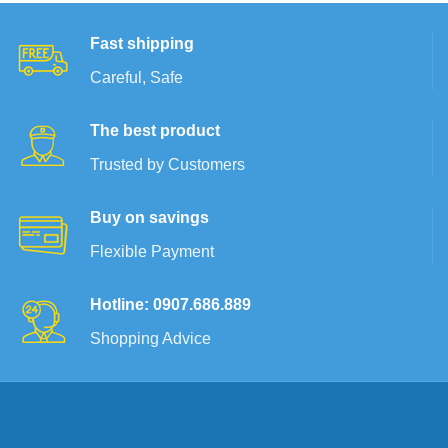
Fast shipping
Careful, Safe
The best product
Trusted by Customers
Buy on savings
Flexible Payment
Hotline: 0907.686.889
Shopping Advice