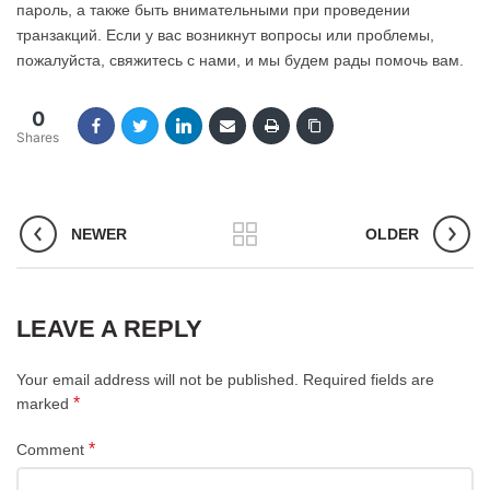
пароль, а также быть внимательными при проведении
транзакций. Если у вас возникнут вопросы или проблемы,
пожалуйста, свяжитесь с нами, и мы будем рады помочь вам.
0
Shares
NEWER
OLDER
LEAVE A REPLY
Your email address will not be published.
Required fields are
*
marked
*
Comment