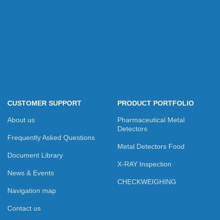
CUSTOMER SUPPORT
PRODUCT PORTFOLIO
About us
Pharmaceutical Metal
Detectors
Frequently Asked Questions
Metal Detectors Food
Document Library
X-RAY Inspection
News & Events
CHECKWEIGHING
Navigation map
Contact us