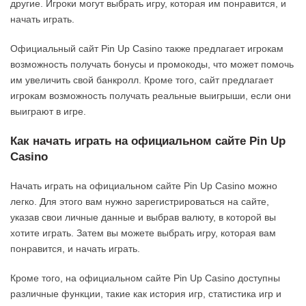
другие. Игроки могут выбрать игру, которая им понравится, и
начать играть.
Официальный сайт Pin Up Casino также предлагает игрокам
возможность получать бонусы и промокоды, что может помочь
им увеличить свой банкролл. Кроме того, сайт предлагает
игрокам возможность получать реальные выигрыши, если они
выиграют в игре.
Как начать играть на официальном сайте Pin Up
Casino
Начать играть на официальном сайте Pin Up Casino можно
легко. Для этого вам нужно зарегистрироваться на сайте,
указав свои личные данные и выбрав валюту, в которой вы
хотите играть. Затем вы можете выбрать игру, которая вам
понравится, и начать играть.
Кроме того, на официальном сайте Pin Up Casino доступны
различные функции, такие как история игр, статистика игр и