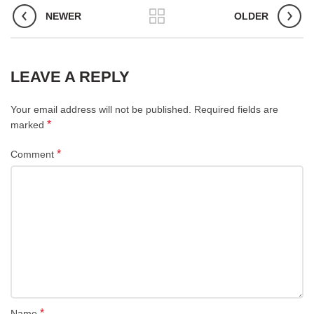
NEWER
OLDER
LEAVE A REPLY
Your email address will not be published.
Required fields are
*
marked
*
Comment
*
Name