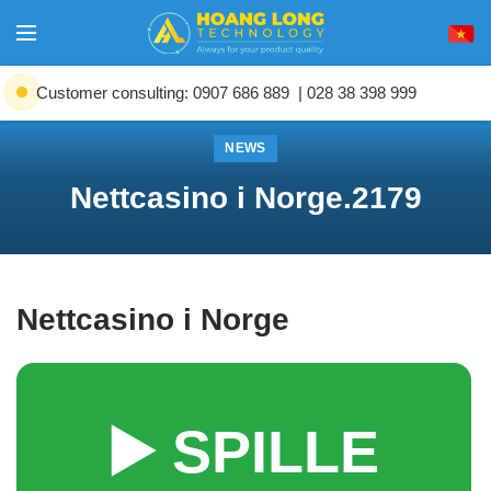
Customer consulting: 0907 686 889
| 028 38 398 999
NEWS
Nettcasino i Norge.2179
Nettcasino i Norge
▶️ SPILLE