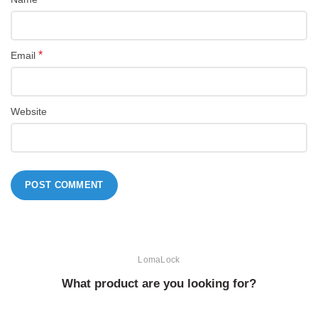
*
Email
Website
LomaLock
What product are you looking for?