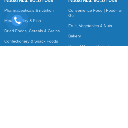
INDUSTRIAL SOLUTIONS
INDUSTRIAL SOLUTIONS
Pharmaceuticals & nutrition
Convenience Food | Food-To-
Go
Meat, Poultry & Fish
Fruit, Vegetables & Nuts
Dried Foods, Cereals & Grains
Bakery
Confectionery & Snack Foods
Other / General Industries
Dairy And Egg Products